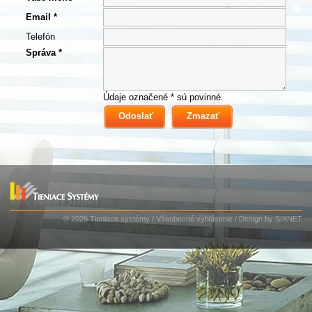
Email *
Telefón
Správa *
Údaje označené * sú povinné.
© 2026 Tieniace systémy
/
Všeobecné výhlásenie
/ Design by
SIXNET