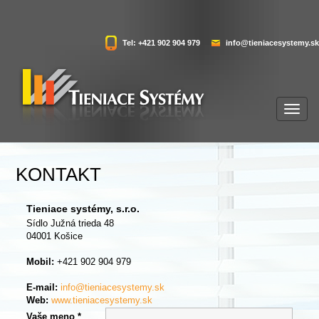
Tel: +421 902 904 979
info@tieniacesystemy.sk
KONTAKT
Tieniace systémy, s.r.o.
Sídlo Južná trieda 48
04001 Košice
Mobil:
+421 902 904 979
E-mail:
info@tieniacesystemy.sk
Web:
www.tieniacesystemy.sk
Vaše meno *