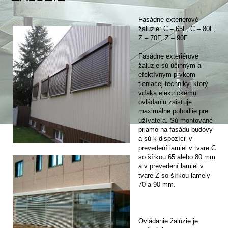
Fasádne exteriérové
žalúzie: C – 65F, C – 80F,
Z – 70F, Z – 90F
Fasádne exteriérové
žalúzie sú účinným a
efektívnym prvkom
tieniacej techniky, ktorý
vďaka elektrickému
ovládaniu zaisťuje
maximálne pohodlie pre
užívateľa. Sú montované
priamo na fasádu budovy
a sú k dispozícii v
prevedení lamiel v tvare C
so šírkou 65 alebo 80 mm
a v prevedení lamiel v
tvare Z so šírkou lamely
70 a 90 mm.
Ovládanie žalúzie je