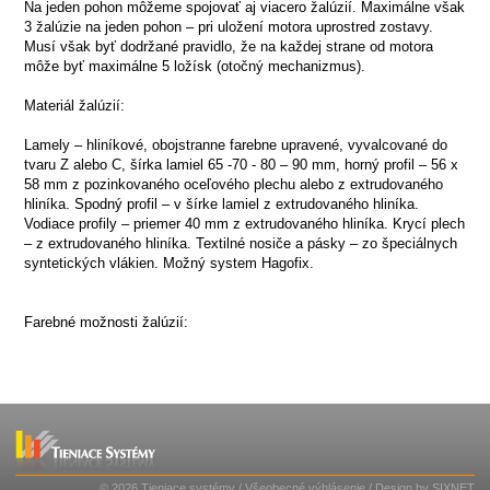
Na jeden pohon môžeme spojovať aj viacero žalúzií. Maximálne však
3 žalúzie na jeden pohon – pri uložení motora uprostred zostavy.
Musí však byť dodržané pravidlo, že na každej strane od motora
môže byť maximálne 5 ložísk (otočný mechanizmus).
Materiál žalúzií:
Lamely – hliníkové, obojstranne farebne upravené, vyvalcované do
tvaru Z alebo C, šírka lamiel 65 -70 - 80 – 90 mm, horný profil – 56 x
58 mm z pozinkovaného oceľového plechu alebo z extrudovaného
hliníka. Spodný profil – v šírke lamiel z extrudovaného hliníka.
Vodiace profily – priemer 40 mm z extrudovaného hliníka. Krycí plech
– z extrudovaného hliníka. Textilné nosiče a pásky – zo špeciálnych
syntetických vlákien. Možný system Hagofix.
Farebné možnosti žalúzií:
© 2026 Tieniace systémy
/
Všeobecné výhlásenie
/ Design by
SIXNET