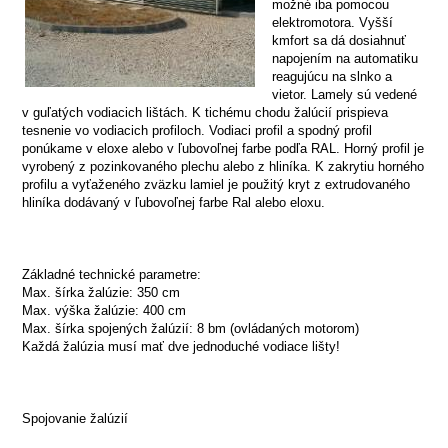
možné iba pomocou
elektromotora. Vyšší
kmfort sa dá dosiahnuť
napojením na automatiku
reagujúcu na slnko a
vietor. Lamely sú vedené
v guľatých vodiacich lištách. K tichému chodu žalúcií prispieva
tesnenie vo vodiacich profiloch. Vodiaci profil a spodný profil
ponúkame v eloxe alebo v ľubovoľnej farbe podľa RAL. Horný profil je
vyrobený z pozinkovaného plechu alebo z hliníka. K zakrytiu horného
profilu a vyťaženého zväzku lamiel je použitý kryt z extrudovaného
hliníka dodávaný v ľubovoľnej farbe Ral alebo eloxu.
Základné technické parametre:
Max. šírka žalúzie: 350 cm
Max. výška žalúzie: 400 cm
Max. šírka spojených žalúzií: 8 bm (ovládaných motorom)
Každá žalúzia musí mať dve jednoduché vodiace lišty!
Spojovanie žalúzií