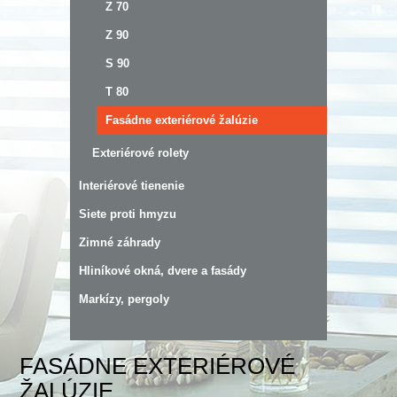
Z 70
Z 90
S 90
T 80
Fasádne exteriérové žalúzie
Exteriérové rolety
Interiérové tienenie
Siete proti hmyzu
Zimné záhrady
Hliníkové okná, dvere a fasády
Markízy, pergoly
FASÁDNE EXTERIÉROVÉ
ŽALÚZIE