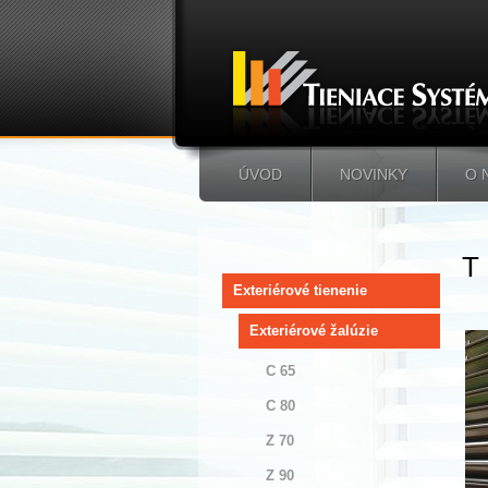
ÚVOD
NOVINKY
O 
T
Exteriérové tienenie
Exteriérové žalúzie
C 65
C 80
Z 70
Z 90