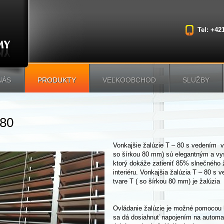
Tel: +42
NÁS
PRODUKTY
VEĽKOOBCHOD
SLUŽBY
 80
Vonkajšie žalúzie T – 80 s vedením vo
so šírkou 80 mm) sú elegantným a vy
ktorý dokáže zatieniť 85% slnečného ž
interiéru. Vonkajšia žalúzia T – 80 s 
tvare T ( so šírkou 80 mm) je žalúzia
Ovládanie žalúzie je možné pomocou k
sa dá dosiahnuť napojením na automati