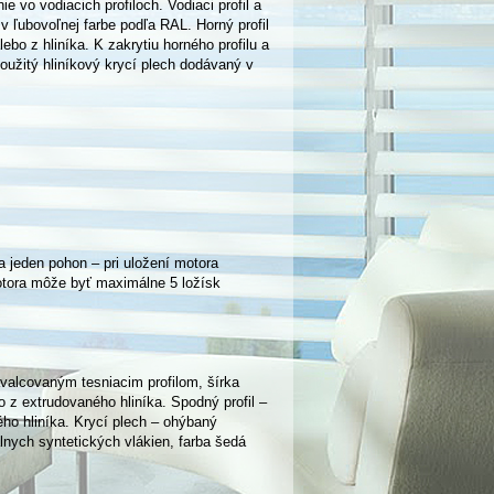
e vo vodiacich profiloch. Vodiaci profil a
v ľubovoľnej farbe podľa RAL. Horný profil
bo z hliníka. K zakrytiu horného profilu a
užitý hliníkový krycí plech dodávaný v
 jeden pohon – pri uložení motora
otora môže byť maximálne 5 ložísk
valcovaným tesniacim profilom, šírka
 z extrudovaného hliníka. Spodný profil –
ého hliníka. Krycí plech – ohýbaný
lnych syntetických vlákien, farba šedá