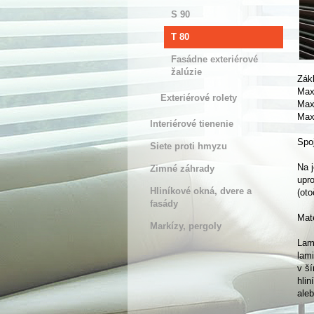
S 90
T 80
Fasádne exteriérové
žalúzie
Zák
Max
Exteriérové rolety
Max
Max
Interiérové tienenie
Spoj
Siete proti hmyzu
Na 
Zimné záhrady
upr
Hliníkové okná, dvere a
(ot
fasády
Mate
Markízy, pergoly
Lam
lami
v ší
hlin
aleb