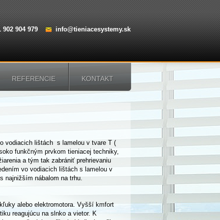
1 902 904 979
info@tieniacesystemy.sk
REFERENCIE
KONTAKT
 vodiacich lištách s lamelou v tvare T (
soko funkčným prvkom tieniacej techniky,
iarenia a tým tak zabrániť prehrievaniu
vedením vo vodiacich lištách s lamelou v
 s najnižším nábalom na trhu.
ľuky alebo elektromotora. Vyšší kmfort
ku reagujúcu na slnko a vietor. K