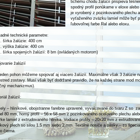
tichému chodu žalúcií prispieva tesneni
spodný profil ponúkame v eloxe alebo 
je vyrobený z pozinkovaného plechu ale
vyťaženého zväzku lamiel môže byť po
ľubovoľnej farbe Ral alebo eloxu.
ladné technické parametre:
. šírka žalúzie: 400 cm
. výška žalúzie: 400 cm
. šírka spojených žalúzií: 8 bm (ovládaných motorom)
ovanie žalúzií
jeden pohon môžeme spojovať aj viacero žalúzií. Maximálne však 3 žalúzie na
ostred zostavy. Musí však byť dodržané pravidlo, že na každej strane mod m
očný mechanizmus).
riál žalúzií:
ely – hliníkové, obojstranne farebne upravené, vyvalcované do tvaru Z so za
el 80 mm, horný profil – 56 x 58 mm z pozinkovaného oceľového plechu alebo
rke lamiel z extrudovaného hliníka. Vodiace profily – 20x20 mm z extrudovan
íkový plech so silou 1,5 mm alebo 2 mm. Textilné nosiče a pásky – zo špeciá
o čierna.