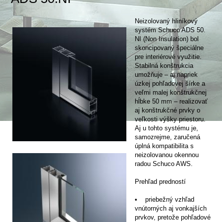
Neizolovaný hliníkový
systém Schuco ADS 50.
NI (Non Insulation) bol
skoncipovaný špeciálne
pre interiérové využitie.
Stabilná konštrukcia
umožňuje – aj napriek
úzkej pohľadovej šírke a
veľmi malej konštrukčnej
hĺbke 50 mm – realizovať
aj konštrukčné prvky o
veľkosti výšky priestoru.
Aj u tohto systému je,
samozrejme, zaručená
úplná kompatibilita s
neizolovanou okennou
radou Schuco AWS.
Prehľad predností
• priebežný vzhľad
vnútorných aj vonkajších
prvkov, pretože pohľadové