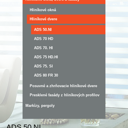
Hliníkové okná
Hliníkové dvere
ADS 50.NI
ADS 70 HD
ADS 70. HI
ADS 75 HD.HI
ADS 75. SI
ADS 80 FR 30
Posuvné a zhrňovacie hliníkové dvere
Presklené fasády z hliníkových profilov
Markízy, pergoly
ADS 50.NI