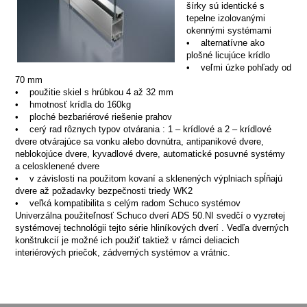
šírky sú identické s
tepelne izolovanými
okennými systémami
• alternatívne ako
plošné licujúce krídlo
• veľmi úzke pohľady od
70 mm
• použitie skiel s hrúbkou 4 až 32 mm
• hmotnosť krídla do 160kg
• ploché bezbariérové riešenie prahov
• cerý rad rôznych typov otvárania : 1 – krídlové a 2 – krídlové
dvere otvárajúce sa vonku alebo dovnútra, antipanikové dvere,
neblokojúce dvere, kyvadlové dvere, automatické posuvné systémy
a celosklenené dvere
• v závislosti na použitom kovaní a sklenených výplniach spĺňajú
dvere až požadavky bezpečnosti triedy WK2
• veľká kompatibilita s celým radom Schuco systémov
Univerzálna použiteľnosť Schuco dverí ADS 50.NI svedčí o vyzretej
systémovej technológii tejto série hliníkových dverí . Vedľa dverných
konštrukcií je možné ich použiť taktiež v rámci deliacich
interiérových priečok, zádverných systémov a vrátnic.