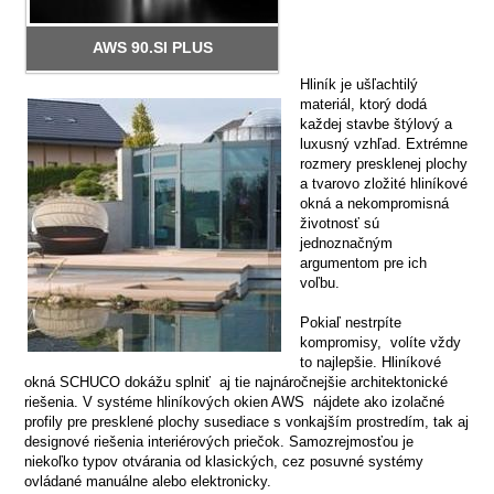
AWS 90.SI PLUS
Hliník je ušľachtilý
materiál, ktorý dodá
každej stavbe štýlový a
luxusný vzhľad. Extrémne
rozmery presklenej plochy
a tvarovo zložité hliníkové
okná a nekompromisná
životnosť sú
jednoznačným
argumentom pre ich
voľbu.
Pokiaľ nestrpíte
kompromisy, volíte vždy
to najlepšie. Hliníkové
okná SCHUCO dokážu splniť aj tie najnáročnejšie architektonické
riešenia. V systéme hliníkových okien AWS nájdete ako izolačné
profily pre presklené plochy susediace s vonkajším prostredím, tak aj
designové riešenia interiérových priečok. Samozrejmosťou je
niekoľko typov otvárania od klasických, cez posuvné systémy
ovládané manuálne alebo elektronicky.