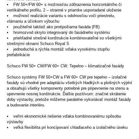
• FW 50+/FW 60+ s možnosťou zdôraznenia horizontálního či
vertikálneho profilu, 2 – stranné v priamke usporiadané uloženie
• možnosť realizácie variantu s odolnosťou voči priestrelu,
vlámaniu a účinkom výbuchu
• použiteľné taktiež ako protipožiarna fasáda (FB)
• hromozvod skryto integrovaný do fasádneho systému
• priehľadné strešné konštrukcie kombinovateľné so všetkými
strešnými oknami Schuco Royal S
• jednoduchá a rýchla montáž vďaka vysokému stupňu
prefabrikácie
Schuco FW 50+ CW/FW 60+ CW: Tepelno – klimatizačné fasády
Schuco systémy FW 50+CW a FW 60+ CW pre tepelno – izolačné
fasády sú vhodné pre adaptáciu všetkých hladkých a plošných výplní
a obsahujú všetky komponenty potrebné pre pripevnenie na stenu a
upevnenie nosnej konštrukcie. Ďalšie pozitívum: značné skrátenie
doby výstavby, pretože môžeme paralelne vykonávať montáž fasády
a budovanie interiéru.
• veľmi ekonomické riešenie vďaka kombinovanému spôsobu
výstavby
• veľká flexibilita pri koncipovaní chladiaceho a izolačného úseku