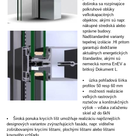
doširoka sa rozpínajúce
polkruhové oblúky
veľkokapacitných
objektov, akými sú napr.
nákupné strediská alebo
správne budovy.
Nadštandardné varianty
tepelnej izolácie .HI pritom
garantujú dodržanie
aktuálnych energetických
štandardov, akými sú
nemecká norma EnEV a
britksý Dokument L.
• úzka pohľadová šírka
profilov 50 resp 60 mm
• možnosti realizácie
veľkých rastrových
roztečov a konštrukčných
výšok – vďaka zaťaženiu
skiel až do 6kN
• Široká ponuka krycích líšt umožňuje realizáciu najrôznejších
designových variantov zvýrazňujúcich fasádu, napr. viditeľne
zošrúbovanými krycími lištami, plochými lištami alebo lištami
kovového vzhľadu