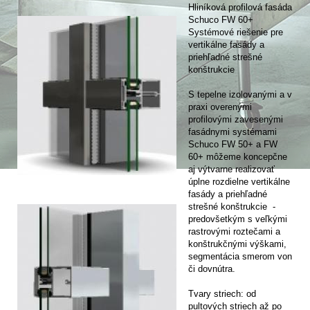
Hliníková profilová fasáda
Schuco FW 60+
Systémové riešenie pre
vertikálne fasády a
priehľadné strešné
konštrukcie
S tepelne izolovanými a v
praxi overenými
profilovými zavesenými
fasádnymi systémami
Schuco FW 50+ a FW
60+ môžeme koncepčne
aj výtvarne realizovať
úplne rozdielne vertikálne
fasády a priehľadné
strešné konštrukcie -
predovšetkým s veľkými
rastrovými roztečami a
konštrukčnými výškami,
segmentácia smerom von
či dovnútra.
Tvary striech: od
pultových striech až po