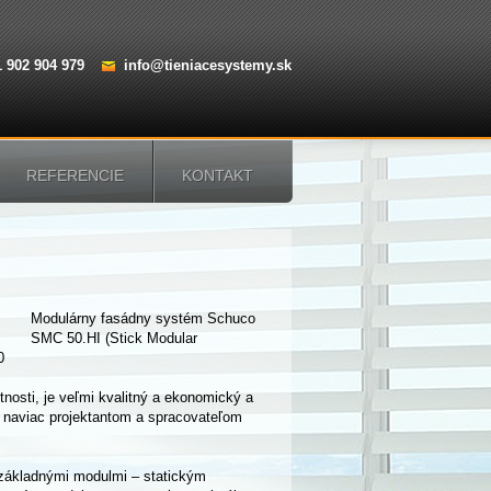
1 902 904 979
info@tieniacesystemy.sk
REFERENCIE
KONTAKT
Modulárny fasádny systém Schuco
SMC 50.HI (Stick Modular
0
tnosti, je veľmi kvalitný a ekonomický a
 naviac projektantom a spracovateľom
 základnými modulmi – statickým