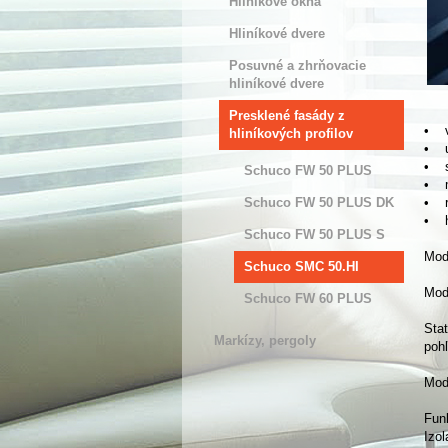
Hliníkové okná
Hliníkové dvere
Posuvné a zhrňovacie
hliníkové dvere
Presklené fasády z
• v
hliníkových profilov
• u
• s
Schuco FW 50 PLUS
• m
Schuco FW 50 PLUS DK
• r
• h
Schuco FW 50 PLUS S
Mod
Schuco SMC 50.HI
Mod
Schuco FW 60 PLUS
Stat
Markízy, pergoly
poh
Mod
Fun
Izol