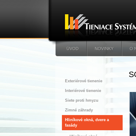
ÚVOD
NOVINKY
O 
S
Exteriérové tienenie
Interiérové tienenie
Siete proti hmyzu
Zimné záhrady
Hliníkové okná, dvere a
fasády