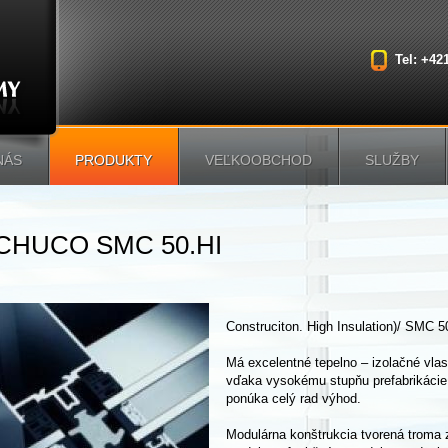
Tel: +42
NÁS
PRODUKTY
VEĽKOOBCHOD
SLUŽBY
CHUCO SMC 50.HI
Construciton. High Insulation)/ SMC 5
Má excelentné tepelno – izolačné vlas
vďaka vysokému stupňu prefabrikácie
ponúka celý rad výhod.
Modulárna konštrukcia tvorená troma