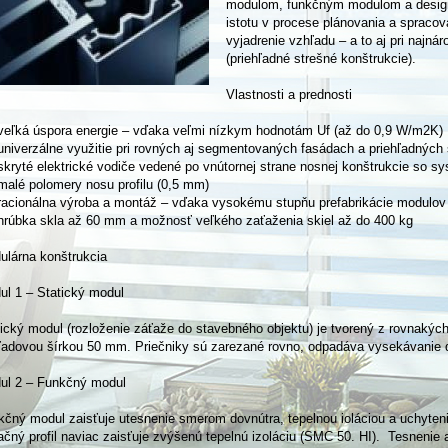
modulom, funkčným modulom a desig
istotu v procese plánovania a spracova
vyjadrenie vzhľadu – a to aj pri najn
(priehľadné strešné konštrukcie).
Vlastnosti a prednosti
eľká úspora energie – vďaka veľmi nízkym hodnotám Uf (až do 0,9 W/m2K)
niverzálne využitie pri rovných aj segmentovaných fasádach a priehľadných
kryté elektrické vodiče vedené po vnútornej strane nosnej konštrukcie so s
alé polomery nosu profilu (0,5 mm)
acionálna výroba a montáž – vďaka vysokému stupňu prefabrikácie modulov
rúbka skla až 60 mm a možnosť veľkého zaťaženia skiel až do 400 kg
ulárna konštrukcia
ul 1 – Statický modul
ický modul (rozloženie záťaže do stavebného objektu) je tvorený z rovnakých
ľadovou šírkou 50 mm. Priečniky sú zarezané rovno, odpadáva vysekávanie 
ul 2 – Funkčný modul
kčný modul zaisťuje utesnenie smerom dovnútra, tepelnou ioláciou a uchyten
ačný profil naviac zaisťuje zvýšenú tepelnú izoláciu (SMC 50. HI). Tesnenie 