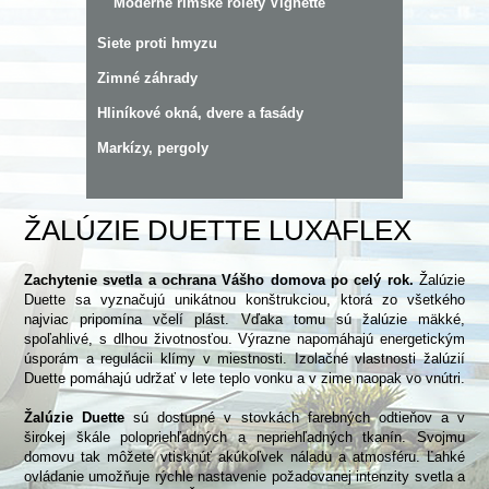
Moderné rímske rolety Vignette
Siete proti hmyzu
Zimné záhrady
Hliníkové okná, dvere a fasády
Markízy, pergoly
ŽALÚZIE DUETTE LUXAFLEX
Zachytenie svetla a ochrana Vášho domova po celý rok.
Žalúzie
Duette sa vyznačujú unikátnou konštrukciou, ktorá zo všetkého
najviac pripomína včelí plást. Vďaka tomu sú žalúzie mäkké,
spoľahlivé, s dlhou životnosťou. Výrazne napomáhajú energetickým
úsporám a regulácii klímy v miestnosti. Izolačné vlastnosti žalúzií
Duette pomáhajú udržať v lete teplo vonku a v zime naopak vo vnútri.
Žalúzie Duette
sú dostupné v stovkách farebných odtieňov a v
širokej škále polopriehľadných a nepriehľadných tkanín. Svojmu
domovu tak môžete vtisknúť akúkoľvek náladu a atmosféru. Ľahké
ovládanie umožňuje rýchle nastavenie požadovanej intenzity svetla a