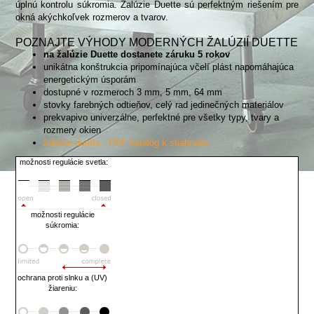
úplnú kontrolu súkromia. Žalúzie Duette sú perfektným riešením pre
okná akýchkoľvek rozmerov a tvarov.
POZNAJTE VÝHODY MODERNÝCH ŽALÚZIÍ DUETTE
na žalúzie Duette dostanete záruku 5 rokov
unikátna konštrukcia pripomínajúca včelí plást napomáhajúca
energetickým úsporám
dostupné v rozmeroch 3 mm, 5 mm, 64 mm
stovky farebných odtieňov, celý rad jedinečných materiálov
prekvapivo univerzálne, perfektné pre všetky typy, tvary a
rozmery okien
žalúzie duette - PDF katalóg k stiahnutiu
možnosti regulácie svetla:
možnosti regulácie
súkromia:
ochrana proti slnku a (UV)
žiareniu: