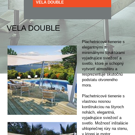
VELA DOUBLE
VELA DOUBLE
Plachetnicové tienenie s
elegantnými a
minimálnymi štruktúrami
vyjadrujúce sviežosť a
svetlo, ktoré je schopný
vytvoriť atmosféru a
resprezentuje skutočnú
podstatu otvoreného
mora.
Plachetnicové tienenie s
vlastnou nosnou
konštrukciou na štyroch
nohách, elegantná,
vyjadrujúce sviežosť a
svetlo. Možnosť inštalácie
uhlopriečnej rúry na stenu,
v ktorej je motor,