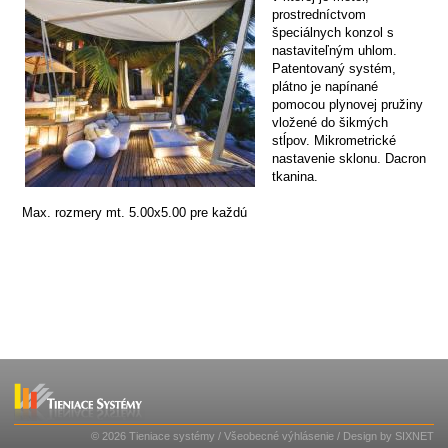
prostredníctvom
špeciálnych konzol s
nastaviteľným uhlom.
Patentovaný systém,
plátno je napínané
pomocou plynovej pružiny
vložené do šikmých
stĺpov. Mikrometrické
nastavenie sklonu. Dacron
tkanina.
Max. rozmery mt. 5.00x5.00 pre každú
© 2026 Tieniace systémy
/
Všeobecné výhlásenie
/ Design by
SIXNET